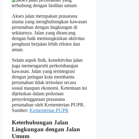
Akses jalan merupakan prasarana
utama yang menghubungkan kawasan
perumahan dengan lingkungan di
sekitarnya. Jalan yang dirancang
dengan baik memungkinkan aktivitas
penghuni berjalan lebih efisien dan
aman.
Selain aspek fisik, konektivitas jalan
juga memengaruhi perkembangan
kawasan. Jalan yang terintegrasi
dengan jaringan kota membantu
perumahan tidak terisolasi secara
sosial maupun ekonomi. Ketentuan ini
dijelaskan dalam pedoman
penyelenggaraan prasarana
perumahan oleh Kementerian PUPR.
Sumber:
Kementerian PUPR
Keterhubungan Jalan
Lingkungan dengan Jalan
Umum