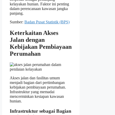
kelayakan hunian. Faktor ini penting
dalam perencanaan kawasan jangka
panjang.
Sumber:
Badan Pusat Statistik (BPS)
Keterkaitan Akses
Jalan dengan
Kebijakan Pembiayaan
Perumahan
Akses jalan dan fasilitas umum
menjadi bagian dari pertimbangan
kebijakan pembiayaan perumahan.
Infrastruktur yang memadai
mencerminkan kesiapan kawasan
hunian.
Infrastruktur sebagai Bagian