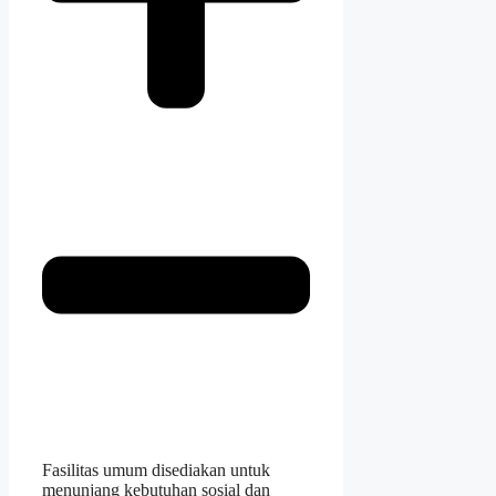
Fasilitas umum disediakan untuk
menunjang kebutuhan sosial dan