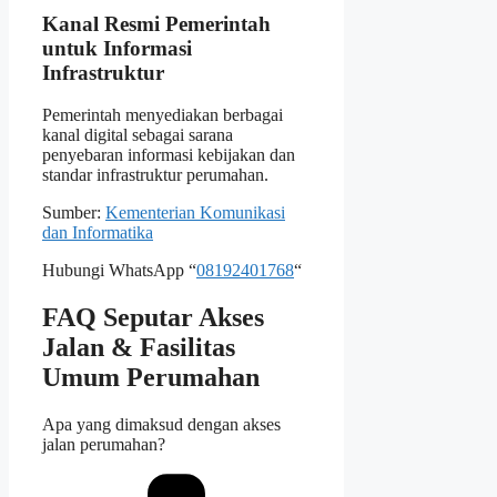
Kanal Resmi Pemerintah
untuk Informasi
Infrastruktur
Pemerintah menyediakan berbagai
kanal digital sebagai sarana
penyebaran informasi kebijakan dan
standar infrastruktur perumahan.
Sumber:
Kementerian Komunikasi
dan Informatika
Hubungi WhatsApp “
08192401768
“
FAQ Seputar Akses
Jalan & Fasilitas
Umum Perumahan
Apa yang dimaksud dengan akses
jalan perumahan?