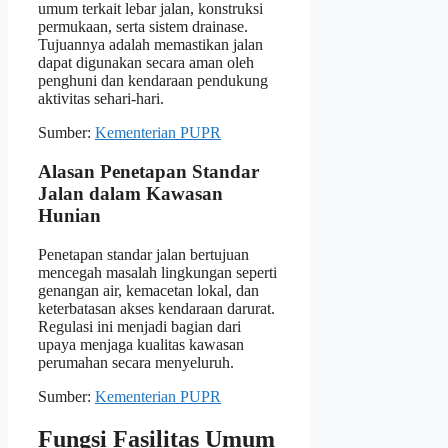
umum terkait lebar jalan, konstruksi
permukaan, serta sistem drainase.
Tujuannya adalah memastikan jalan
dapat digunakan secara aman oleh
penghuni dan kendaraan pendukung
aktivitas sehari-hari.
Sumber:
Kementerian PUPR
Alasan Penetapan Standar
Jalan dalam Kawasan
Hunian
Penetapan standar jalan bertujuan
mencegah masalah lingkungan seperti
genangan air, kemacetan lokal, dan
keterbatasan akses kendaraan darurat.
Regulasi ini menjadi bagian dari
upaya menjaga kualitas kawasan
perumahan secara menyeluruh.
Sumber:
Kementerian PUPR
Fungsi Fasilitas Umum