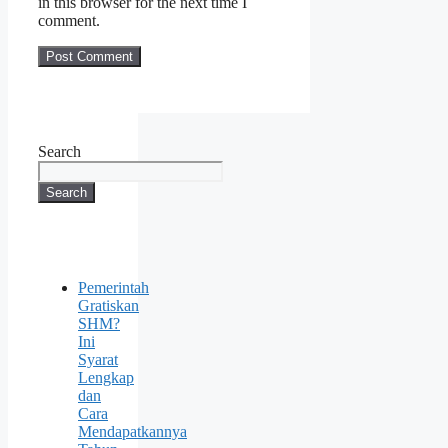
in this browser for the next time I
comment.
Search
Search
Pemerintah
Gratiskan
SHM?
Ini
Syarat
Lengkap
dan
Cara
Mendapatkannya