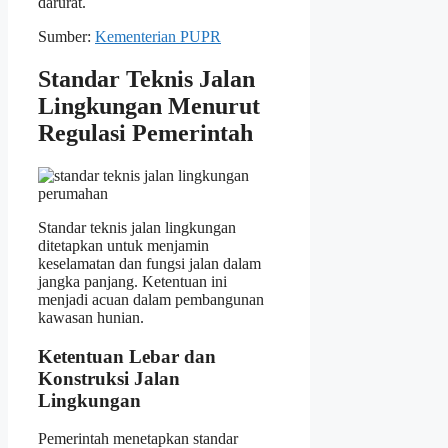
darurat.
Sumber:
Kementerian PUPR
Standar Teknis Jalan
Lingkungan Menurut
Regulasi Pemerintah
Standar teknis jalan lingkungan
ditetapkan untuk menjamin
keselamatan dan fungsi jalan dalam
jangka panjang. Ketentuan ini
menjadi acuan dalam pembangunan
kawasan hunian.
Ketentuan Lebar dan
Konstruksi Jalan
Lingkungan
Pemerintah menetapkan standar