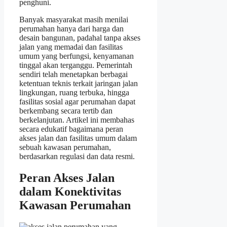
penghuni.
Banyak masyarakat masih menilai
perumahan hanya dari harga dan
desain bangunan, padahal tanpa akses
jalan yang memadai dan fasilitas
umum yang berfungsi, kenyamanan
tinggal akan terganggu. Pemerintah
sendiri telah menetapkan berbagai
ketentuan teknis terkait jaringan jalan
lingkungan, ruang terbuka, hingga
fasilitas sosial agar perumahan dapat
berkembang secara tertib dan
berkelanjutan. Artikel ini membahas
secara edukatif bagaimana peran
akses jalan dan fasilitas umum dalam
sebuah kawasan perumahan,
berdasarkan regulasi dan data resmi.
Peran Akses Jalan
dalam Konektivitas
Kawasan Perumahan