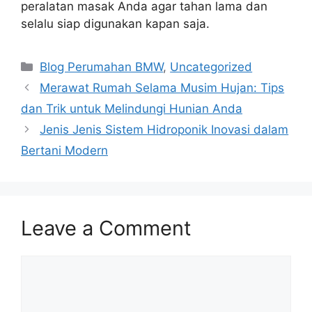
peralatan masak Anda agar tahan lama dan
selalu siap digunakan kapan saja.
Categories
Blog Perumahan BMW
,
Uncategorized
Merawat Rumah Selama Musim Hujan: Tips
dan Trik untuk Melindungi Hunian Anda
Jenis Jenis Sistem Hidroponik Inovasi dalam
Bertani Modern
Leave a Comment
Comment