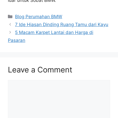
luar untuk Sobat BMW.
Categories
Blog Perumahan BMW
7 Ide Hiasan Dinding Ruang Tamu dari Kayu
5 Macam Karpet Lantai dan Harga di
Pasaran
Leave a Comment
Comment