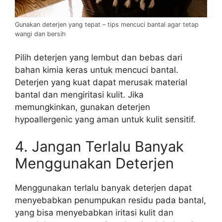
Gunakan deterjen yang tepat – tips mencuci bantal agar tetap
wangi dan bersih
Pilih deterjen yang lembut dan bebas dari
bahan kimia keras untuk mencuci bantal.
Deterjen yang kuat dapat merusak material
bantal dan mengiritasi kulit. Jika
memungkinkan, gunakan deterjen
hypoallergenic yang aman untuk kulit sensitif.
4. Jangan Terlalu Banyak
Menggunakan Deterjen
Menggunakan terlalu banyak deterjen dapat
menyebabkan penumpukan residu pada bantal,
yang bisa menyebabkan iritasi kulit dan