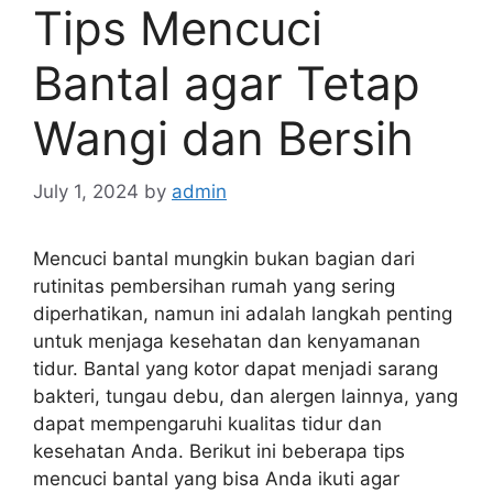
Tips Mencuci
Bantal agar Tetap
Wangi dan Bersih
July 1, 2024
by
admin
Mencuci bantal mungkin bukan bagian dari
rutinitas pembersihan rumah yang sering
diperhatikan, namun ini adalah langkah penting
untuk menjaga kesehatan dan kenyamanan
tidur. Bantal yang kotor dapat menjadi sarang
bakteri, tungau debu, dan alergen lainnya, yang
dapat mempengaruhi kualitas tidur dan
kesehatan Anda. Berikut ini beberapa tips
mencuci bantal yang bisa Anda ikuti agar