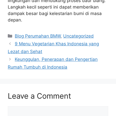
lingkungan dan mendukung proses daur ulang.
Langkah kecil seperti ini dapat memberikan
dampak besar bagi kelestarian bumi di masa
depan.
Categories
Blog Perumahan BMW
,
Uncategorized
9 Menu Vegetarian Khas Indonesia yang
Lezat dan Sehat
Keunggulan, Penerapan dan Pengertian
Rumah Tumbuh di Indonesia
Leave a Comment
Comment